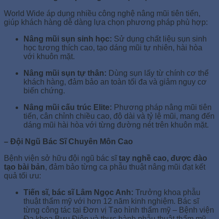
World Wide áp dụng nhiều công nghệ nâng mũi tiên tiến,
giúp khách hàng dễ dàng lựa chọn phương pháp phù hợp:
Nâng mũi sụn sinh học:
Sử dụng chất liệu sụn sinh
học tương thích cao, tạo dáng mũi tự nhiên, hài hòa
với khuôn mặt.
Nâng mũi sụn tự thân:
Dùng sụn lấy từ chính cơ thể
khách hàng, đảm bảo an toàn tối đa và giảm nguy cơ
biến chứng.
Nâng mũi cấu trúc Elite:
Phương pháp nâng mũi tiên
tiến, cân chỉnh chiều cao, độ dài và tỷ lệ mũi, mang đến
dáng mũi hài hòa với từng đường nét trên khuôn mặt.
– Đội Ngũ Bác Sĩ Chuyên Môn Cao
Bệnh viện sở hữu đội ngũ bác sĩ
tay nghề cao, được đào
tạo bài bản
, đảm bảo từng ca phẫu thuật nâng mũi đạt kết
quả tối ưu:
Tiến sĩ, bác sĩ Lâm Ngọc Anh:
Trưởng khoa phẫu
thuật thẩm mỹ với hơn 12 năm kinh nghiệm. Bác sĩ
từng công tác tại Đơn vị Tạo hình thẩm mỹ – Bệnh viện
Đa khoa Bưu Điện và thực hành phẫu thuật thẩm mỹ