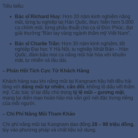
Tiêu biểu:
Bác sĩ Richard Huy:
Hơn 20 năm kinh nghiệm nâng
mũi, từng tu nghiệp tại Hàn Quốc, thực hiện hơn 5.000
ca chỉnh mũi, từng phẫu thuật cho ca sĩ Đức Phúc, đạt
giải thưởng “Bàn tay vàng ngành thẩm mỹ Việt Nam”.
Bác sĩ Charlie Trần:
Hơn 30 năm kinh nghiệm, tốt
nghiệp Đại học Y Hà Nội, tu nghiệp Nhật Bản – Hàn
Quốc, đảm bảo mọi ca nâng mũi hài hòa với khuôn
mặt, tự nhiên và lâu dài.
– Phản Hồi Tích Cực Từ Khách Hàng
Khách hàng sau khi nâng mũi tại Kangnam hầu hết đều hài
lòng với
dáng mũi tự nhiên, cân đối
, không lộ dấu vết thẩm
mỹ. Các bác sĩ tại đây chú trọng
tỷ lệ mũi – gương mặt
,
mang lại diện mạo hoàn hảo mà vẫn giữ nét đặc trưng riêng
của mỗi người.
– Chi Phí Nâng Mũi Tham Khảo
Chi phí nâng mũi tại Kangnam dao động
28 – 98 triệu đồng
,
tùy vào phương pháp và chất liệu sử dụng.