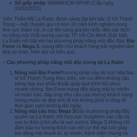
Số giấy phép
: 06686/HCM-GPHĐ (Cấp ngày
15/02/2022)
Viện Thẩm Mỹ La Ratio, được sáng lập bởi bác sĩ Võ Thành
Trung – một chuyên gia có hơn 20 năm kinh nghiệm trong
lĩnh vực thẩm mỹ, là cái tên sáng giá khi nhắc đến các dịch
vụ nâng mũi chất lượng cao tại TP. Hồ Chí Minh. Đặc biệt,
La Ratio nổi bật với hai phương pháp nâng mũi độc đáo:
Bio
Form
và
Mega S
, mang đến cho khách hàng trải nghiệm làm
đẹp an toàn, hiện đại và hiệu quả.
– Các phương pháp nâng mũi đặc trưng tại La Ratio
Nâng mũi Bio Form
Phương pháp này do trực tiếp bác
sĩ Võ Thành Trung thực hiện, với ưu điểm không cần
băng nẹp sau phẫu thuật, giúp quá trình hồi phục
nhanh chóng. Bio Form mang đến dáng mũi tự nhiên
và hoàn hảo, đáp ứng nhu cầu của những khách hàng
mong muốn vẻ đẹp tinh tế mà không phải lo lắng về
thời gian nghỉ dưỡng dài ngày.
Nâng mũi cấu trúc Mega S
Đây là phương pháp độc
quyền tại La Ratio, kết hợp sụn Surgiform cao cấp và
sụn tự thân (chủ yếu là sụn sườn). Mega S không chỉ
đảm bảo sự tương thích cao với cơ thể mà còn giúp
tạo dáng mũi thanh tú, tự nhiên, tránh biến chứng và