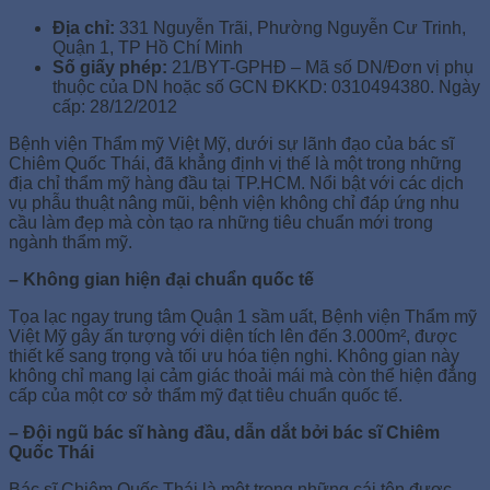
Địa chỉ:
331 Nguyễn Trãi, Phường Nguyễn Cư Trinh,
Quận 1, TP Hồ Chí Minh
Số giấy phép:
21/BYT-GPHĐ – Mã số DN/Đơn vị phụ
thuộc của DN hoặc số GCN ĐKKD: 0310494380. Ngày
cấp: 28/12/2012
Bệnh viện Thẩm mỹ Việt Mỹ, dưới sự lãnh đạo của bác sĩ
Chiêm Quốc Thái, đã khẳng định vị thế là một trong những
địa chỉ thẩm mỹ hàng đầu tại TP.HCM. Nổi bật với các dịch
vụ phẫu thuật nâng mũi, bệnh viện không chỉ đáp ứng nhu
cầu làm đẹp mà còn tạo ra những tiêu chuẩn mới trong
ngành thẩm mỹ.
– Không gian hiện đại chuẩn quốc tế
Tọa lạc ngay trung tâm Quận 1 sầm uất, Bệnh viện Thẩm mỹ
Việt Mỹ gây ấn tượng với diện tích lên đến 3.000m², được
thiết kế sang trọng và tối ưu hóa tiện nghi. Không gian này
không chỉ mang lại cảm giác thoải mái mà còn thể hiện đẳng
cấp của một cơ sở thẩm mỹ đạt tiêu chuẩn quốc tế.
– Đội ngũ bác sĩ hàng đầu, dẫn dắt bởi bác sĩ Chiêm
Quốc Thái
Bác sĩ Chiêm Quốc Thái là một trong những cái tên được