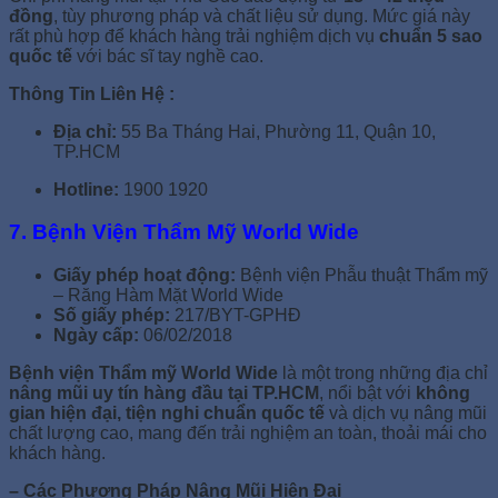
đồng
, tùy phương pháp và chất liệu sử dụng. Mức giá này
rất phù hợp để khách hàng trải nghiệm dịch vụ
chuẩn 5 sao
quốc tế
với bác sĩ tay nghề cao.
Thông Tin Liên Hệ :
Địa chỉ:
55 Ba Tháng Hai, Phường 11, Quận 10,
TP.HCM
Hotline:
1900 1920
7. Bệnh Viện Thẩm Mỹ World Wide
Giấy phép hoạt động:
Bệnh viện Phẫu thuật Thẩm mỹ
– Răng Hàm Mặt World Wide
Số giấy phép:
217/BYT-GPHĐ
Ngày cấp:
06/02/2018
Bệnh viện Thẩm mỹ World Wide
là một trong những địa chỉ
nâng mũi uy tín hàng đầu tại TP.HCM
, nổi bật với
không
gian hiện đại, tiện nghi chuẩn quốc tế
và dịch vụ nâng mũi
chất lượng cao, mang đến trải nghiệm an toàn, thoải mái cho
khách hàng.
– Các Phương Pháp Nâng Mũi Hiện Đại