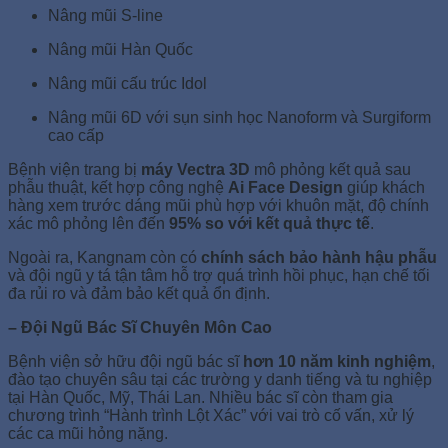
Nâng mũi S-line
Nâng mũi Hàn Quốc
Nâng mũi cấu trúc Idol
Nâng mũi 6D với sụn sinh học Nanoform và Surgiform
cao cấp
Bệnh viện trang bị
máy Vectra 3D
mô phỏng kết quả sau
phẫu thuật, kết hợp công nghệ
Ai Face Design
giúp khách
hàng xem trước dáng mũi phù hợp với khuôn mặt, độ chính
xác mô phỏng lên đến
95% so với kết quả thực tế
.
Ngoài ra, Kangnam còn có
chính sách bảo hành hậu phẫu
và đội ngũ y tá tận tâm hỗ trợ quá trình hồi phục, hạn chế tối
đa rủi ro và đảm bảo kết quả ổn định.
– Đội Ngũ Bác Sĩ Chuyên Môn Cao
Bệnh viện sở hữu đội ngũ bác sĩ
hơn 10 năm kinh nghiệm
,
đào tạo chuyên sâu tại các trường y danh tiếng và tu nghiệp
tại Hàn Quốc, Mỹ, Thái Lan. Nhiều bác sĩ còn tham gia
chương trình “Hành trình Lột Xác” với vai trò cố vấn, xử lý
các ca mũi hỏng nặng.