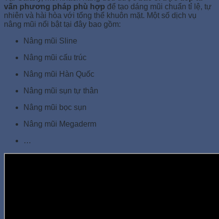
vấn phương pháp phù hợp
để tạo dáng mũi chuẩn tỉ lệ, tự
nhiên và hài hòa với tổng thể khuôn mặt. Một số dịch vụ
nâng mũi nổi bật tại đây bao gồm:
Nâng mũi Sline
Nâng mũi cấu trúc
Nâng mũi Hàn Quốc
Nâng mũi sụn tự thân
Nâng mũi bọc sụn
Nâng mũi Megaderm
…