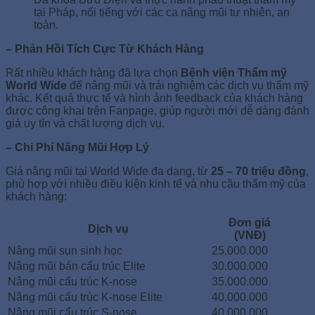
tại Pháp, nổi tiếng với các ca nâng mũi tự nhiên, an
toàn.
– Phản Hồi Tích Cực Từ Khách Hàng
Rất nhiều khách hàng đã lựa chọn
Bệnh viện Thẩm mỹ
World Wide
để nâng mũi và trải nghiệm các dịch vụ thẩm mỹ
khác. Kết quả thực tế và hình ảnh feedback của khách hàng
được công khai trên Fanpage, giúp người mới dễ dàng đánh
giá uy tín và chất lượng dịch vụ.
– Chi Phí Nâng Mũi Hợp Lý
Giá nâng mũi tại World Wide đa dạng, từ
25 – 70 triệu đồng
,
phù hợp với nhiều điều kiện kinh tế và nhu cầu thẩm mỹ của
khách hàng:
Đơn giá
Dịch vụ
(VNĐ)
Nâng mũi sụn sinh học
25.000.000
Nâng mũi bán cấu trúc Elite
30.000.000
Nâng mũi cấu trúc K-nose
35.000.000
Nâng mũi cấu trúc K-nose Elite
40.000.000
Nâng mũi cấu trúc S-nose
40.000.000