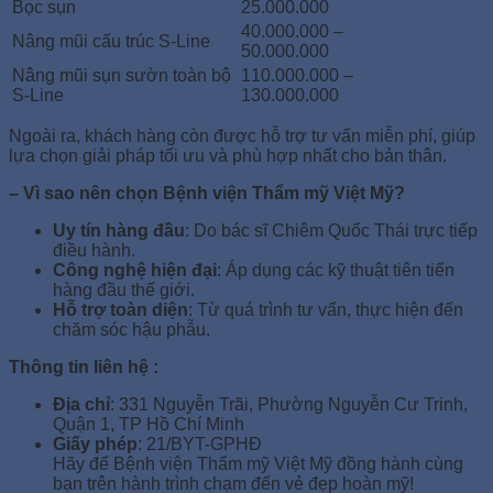
Bọc sụn
25.000.000
40.000.000 –
Nâng mũi cấu trúc S-Line
50.000.000
Nâng mũi sụn sườn toàn bộ
110.000.000 –
S-Line
130.000.000
Ngoài ra, khách hàng còn được hỗ trợ tư vấn miễn phí, giúp
lựa chọn giải pháp tối ưu và phù hợp nhất cho bản thân.
– Vì sao nên chọn Bệnh viện Thẩm mỹ Việt Mỹ?
Uy tín hàng đầu
: Do bác sĩ Chiêm Quốc Thái trực tiếp
điều hành.
Công nghệ hiện đại
: Áp dụng các kỹ thuật tiên tiến
hàng đầu thế giới.
Hỗ trợ toàn diện
: Từ quá trình tư vấn, thực hiện đến
chăm sóc hậu phẫu.
Thông tin liên hệ :
Địa chỉ
: 331 Nguyễn Trãi, Phường Nguyễn Cư Trinh,
Quận 1, TP Hồ Chí Minh
Giấy phép
: 21/BYT-GPHĐ
Hãy để Bệnh viện Thẩm mỹ Việt Mỹ đồng hành cùng
bạn trên hành trình chạm đến vẻ đẹp hoàn mỹ!