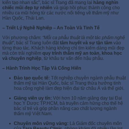
kiến tạo nhan sắc”, bác sĩ Trang đã mang lại
hàng nghìn
chiếc mũi đẹp tự nhiên
và giúp hồi phục thành công cho
nhiều ca mũi hỏng từ các nước nổi tiếng về thẩm mỹ như
Hàn Quốc, Thái Lan.
– Triết Lý Nghề Nghiệp – An Toàn Và Tinh Tế
Với phương châm:
“Mỗi ca phẫu thuật là một tác phẩm nghệ
thuật”
, bác sĩ Trang luôn đặt
tâm huyết và sự tận tâm
vào
từng thao tác. Khách hàng không chỉ tìm kiếm dáng mũi đẹp
mà còn trải nghiệm
quy trình thẩm mỹ an toàn, khoa học
và chuyên nghiệp
, từ khâu tư vấn đến hậu phẫu.
– Hành Trình Học Tập Và Cống Hiến
Đào tạo quốc tế:
Tốt nghiệp chuyên ngành phẫu thuật
thẩm mỹ tại Hàn Quốc, bác sĩ Trang thừa hưởng tinh
hoa công nghệ làm đẹp hiện đại từ châu Á và thế giới.
Giảng viên uy tín:
Với hơn 10 năm giảng dạy tại Đại
học Y Dược TP.HCM, bà truyền cảm hứng cho thế hệ
bác sĩ trẻ và góp phần nâng cao chất lượng ngành
thẩm mỹ Việt Nam.
Chuyên môn vững vàng:
Là Giám đốc chuyên môn
của
Tara Beauty Clinic
, phòng khám đã nhiều lần lọt