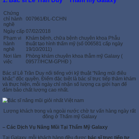
1.
Bác sĩ Lê Trần Duy ” Thẩm mỹ Galaxy”
Chứng
chỉ hành
007961/ĐL-CCHN
nghề
Ngày cấp
07/02/2018
Phạm vi
Khám bệnh, chữa bệnh chuyên khoa Phẫu
hành
thuật tạo hình thẩm mỹ (số 006581 cấp ngày
nghề
19/10/2011)
Nơi làm
Phòng khám chuyên khoa thẫm mỹ Galaxy (
việc
09577/HCM-GPHĐ )
Bác sĩ Lê Trần Duy nổi tiếng với kỹ thuật “Nâng mũi điêu
khắc” độc quyền. Điểm đặc biệt là bác sĩ trực tiếp thăm khám
và thực hiện, mỗi ngày chỉ nhận số lượng ca giới hạn để
đảm bảo chất lượng cao nhất.
Lượng khách trong và ngoài nước chờ tư vấn hàng ngày rất
đông ở Thẩm mỹ Galaxy
– Các Dịch Vụ Nâng Mũi Tại Thẩm Mỹ Galaxy
Tại Galaxy, mỗi khách hàng đều được
bác sĩ trực tiếp tư