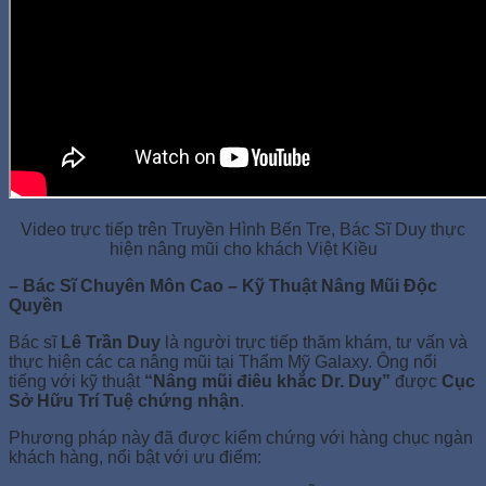
Video trực tiếp trên Truyền Hình Bến Tre, Bác Sĩ Duy thực
hiện nâng mũi cho khách Việt Kiều
– Bác Sĩ Chuyên Môn Cao – Kỹ Thuật Nâng Mũi Độc
Quyền
Bác sĩ
Lê Trần Duy
là người trực tiếp thăm khám, tư vấn và
thực hiện các ca nâng mũi tại Thẩm Mỹ Galaxy. Ông nổi
tiếng với kỹ thuật
“Nâng mũi điêu khắc Dr. Duy”
được
Cục
Sở Hữu Trí Tuệ chứng nhận
.
Phương pháp này đã được kiểm chứng với hàng chục ngàn
khách hàng, nổi bật với ưu điểm: