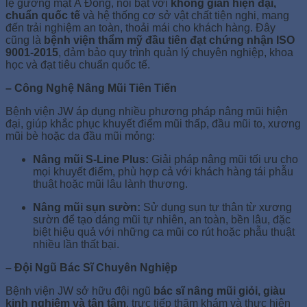
lệ gương mặt Á Đông, nổi bật với
không gian hiện đại,
chuẩn quốc tế
và hệ thống cơ sở vật chất tiện nghi, mang
đến trải nghiệm an toàn, thoải mái cho khách hàng. Đây
cũng là
bệnh viện thẩm mỹ đầu tiên đạt chứng nhận ISO
9001-2015
, đảm bảo quy trình quản lý chuyên nghiệp, khoa
học và đạt tiêu chuẩn quốc tế.
– Công Nghệ Nâng Mũi Tiên Tiến
Bệnh viện JW áp dụng nhiều phương pháp nâng mũi hiện
đại, giúp khắc phục khuyết điểm mũi thấp, đầu mũi to, xương
mũi bè hoặc da đầu mũi mỏng:
Nâng mũi S-Line Plus:
Giải pháp nâng mũi tối ưu cho
mọi khuyết điểm, phù hợp cả với khách hàng tái phẫu
thuật hoặc mũi lâu lành thương.
Nâng mũi sụn sườn:
Sử dụng sụn tự thân từ xương
sườn để tạo dáng mũi tự nhiên, an toàn, bền lâu, đặc
biệt hiệu quả với những ca mũi co rút hoặc phẫu thuật
nhiều lần thất bại.
– Đội Ngũ Bác Sĩ Chuyên Nghiệp
Bệnh viện JW sở hữu đội ngũ
bác sĩ nâng mũi giỏi, giàu
kinh nghiệm và tận tâm
, trực tiếp thăm khám và thực hiện