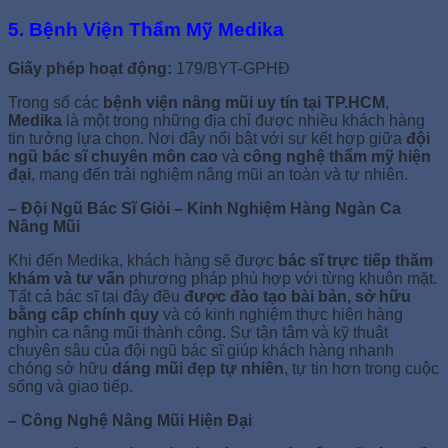
5. Bệnh Viện Thẩm Mỹ Medika
Giấy phép hoạt động:
179/BYT-GPHĐ
Trong số các
bệnh viện nâng mũi uy tín tại TP.HCM
,
Medika
là một trong những địa chỉ được nhiều khách hàng
tin tưởng lựa chọn. Nơi đây nổi bật với sự kết hợp giữa
đội
ngũ bác sĩ chuyên môn cao
và
công nghệ thẩm mỹ hiện
đại
, mang đến trải nghiệm nâng mũi an toàn và tự nhiên.
– Đội Ngũ Bác Sĩ Giỏi – Kinh Nghiệm Hàng Ngàn Ca
Nâng Mũi
Khi đến Medika, khách hàng sẽ được
bác sĩ trực tiếp thăm
khám và tư vấn
phương pháp phù hợp với từng khuôn mặt.
Tất cả bác sĩ tại đây đều
được đào tạo bài bản, sở hữu
bằng cấp chính quy
và có kinh nghiệm thực hiện hàng
nghìn ca nâng mũi thành công. Sự tận tâm và kỹ thuật
chuyên sâu của đội ngũ bác sĩ giúp khách hàng nhanh
chóng sở hữu
dáng mũi đẹp tự nhiên
, tự tin hơn trong cuộc
sống và giao tiếp.
– Công Nghệ Nâng Mũi Hiện Đại