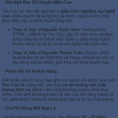
– Đội Ngũ Bác Sĩ Chuyên Môn Cao
Thu Cúc sở hữu đội ngũ bác sĩ
giàu kinh nghiệm, tay nghề
cao
, nhiều người đã tu nghiệp tại nước ngoài và trực tiếp
thực hiện các ca phẫu thuật nâng mũi:
Thạc sĩ, bác sĩ Nguyễn Xuân Sơn:
Trưởng khoa
PTTM – GMHS tại Thu Cúc, gần 20 năm kinh nghiệm,
từng công tác tại Bệnh viện Quân y, giúp hàng nghìn
khách hàng lấy lại sự tự tin với dáng mũi hoàn hảo.
Thạc sĩ, bác sĩ Nguyễn Thành Tuấn:
Đã học phẫu
thuật thẩm mỹ tại Nhật Bản và Pháp, chuyên tư vấn và
tạo dáng mũi tự nhiên, phù hợp với từng khuôn mặt.
– Phản Hồi Từ Khách Hàng
Rất nhiều khách hàng, bao gồm cả người nổi tiếng, lựa chọn
Thu Cúc
để nâng mũi, cho thấy
sự tin tưởng vào chất
lượng dịch vụ
. Bệnh viện cũng thường xuyên công khai
video, hình ảnh feedback thực tế trên các nền tảng mạng xã
hội, giúp khách hàng dễ dàng đánh giá uy tín và chất lượng.
– Chi Phí Nâng Mũi Hợp Lý
Chi phí nâng mũi tại Thu Cúc dao động từ
18 – 42 triệu