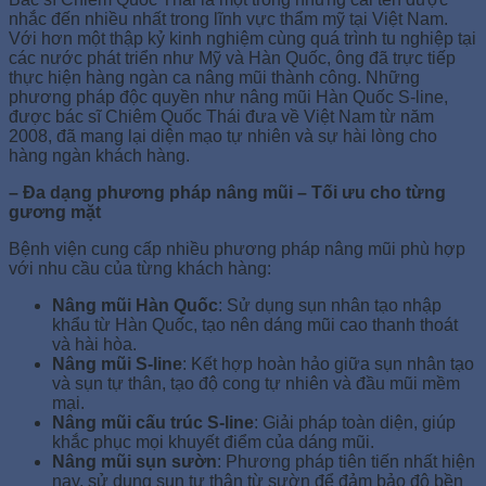
nhắc đến nhiều nhất trong lĩnh vực thẩm mỹ tại Việt Nam.
Với hơn một thập kỷ kinh nghiệm cùng quá trình tu nghiệp tại
các nước phát triển như Mỹ và Hàn Quốc, ông đã trực tiếp
thực hiện hàng ngàn ca nâng mũi thành công. Những
phương pháp độc quyền như nâng mũi Hàn Quốc S-line,
được bác sĩ Chiêm Quốc Thái đưa về Việt Nam từ năm
2008, đã mang lại diện mạo tự nhiên và sự hài lòng cho
hàng ngàn khách hàng.
– Đa dạng phương pháp nâng mũi – Tối ưu cho từng
gương mặt
Bệnh viện cung cấp nhiều phương pháp nâng mũi phù hợp
với nhu cầu của từng khách hàng:
Nâng mũi Hàn Quốc
: Sử dụng sụn nhân tạo nhập
khẩu từ Hàn Quốc, tạo nên dáng mũi cao thanh thoát
và hài hòa.
Nâng mũi S-line
: Kết hợp hoàn hảo giữa sụn nhân tạo
và sụn tự thân, tạo độ cong tự nhiên và đầu mũi mềm
mại.
Nâng mũi cấu trúc S-line
: Giải pháp toàn diện, giúp
khắc phục mọi khuyết điểm của dáng mũi.
Nâng mũi sụn sườn
: Phương pháp tiên tiến nhất hiện
nay, sử dụng sụn tự thân từ sườn để đảm bảo độ bền