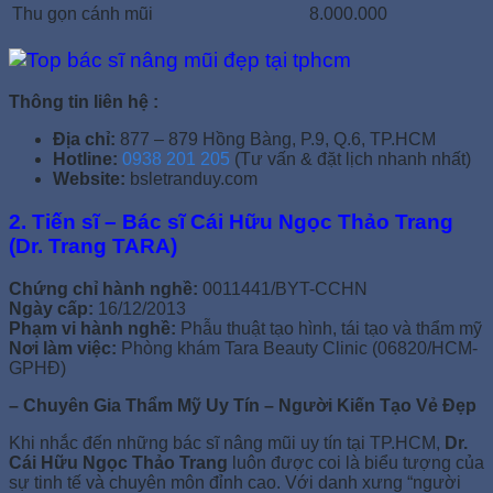
Thu gọn cánh mũi
8.000.000
Thông tin liên hệ :
Địa chỉ:
877 – 879 Hồng Bàng, P.9, Q.6, TP.HCM
Hotline:
0938 201 205
(Tư vấn & đặt lịch nhanh nhất)
Website:
bsletranduy.com
2. Tiến sĩ – Bác sĩ Cái Hữu Ngọc Thảo Trang
(Dr. Trang TARA)
Chứng chỉ hành nghề:
0011441/BYT-CCHN
Ngày cấp:
16/12/2013
Phạm vi hành nghề:
Phẫu thuật tạo hình, tái tạo và thẩm mỹ
Nơi làm việc:
Phòng khám Tara Beauty Clinic (06820/HCM-
GPHĐ)
– Chuyên Gia Thẩm Mỹ Uy Tín – Người Kiến Tạo Vẻ Đẹp
Khi nhắc đến những bác sĩ nâng mũi uy tín tại TP.HCM,
Dr.
Cái Hữu Ngọc Thảo Trang
luôn được coi là biểu tượng của
sự tinh tế và chuyên môn đỉnh cao. Với danh xưng “người