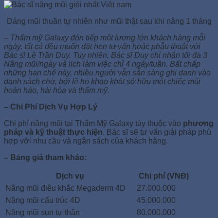
Dáng mũi thuần tự nhiên như mũi thật sau khi nâng 1 tháng
– Thẩm mỹ Galaxy đón tiếp một lượng lớn khách hàng mỗi
ngày, tất cả đều muốn đặt hẹn tư vấn hoặc phẫu thuật với
Bác sĩ Lê Trần Duy. Tuy nhiên, Bác sĩ Duy chỉ nhận tối đa 3
Nâng mũi/ngày và lịch làm việc chỉ 4 ngày/tuần. Bất chấp
những hạn chế này, nhiều người vẫn sẵn sàng ghi danh vào
danh sách chờ, bởi lẽ họ khao khát sở hữu một chiếc mũi
hoàn hảo, hài hòa và thẩm mỹ.
– Chi Phí Dịch Vụ Hợp Lý
Chi phí nâng mũi tại Thẩm Mỹ Galaxy tùy thuộc vào
phương
pháp và kỹ thuật thực hiện
. Bác sĩ sẽ tư vấn giải pháp phù
hợp với nhu cầu và ngân sách của khách hàng.
– Bảng giá tham khảo:
Dịch vụ
Chi phí (VNĐ)
Nâng mũi điêu khắc Megaderm 4D
27.000.000
Nâng mũi cấu trúc 4D
45.000.000
Nâng mũi sụn tự thân
80.000.000