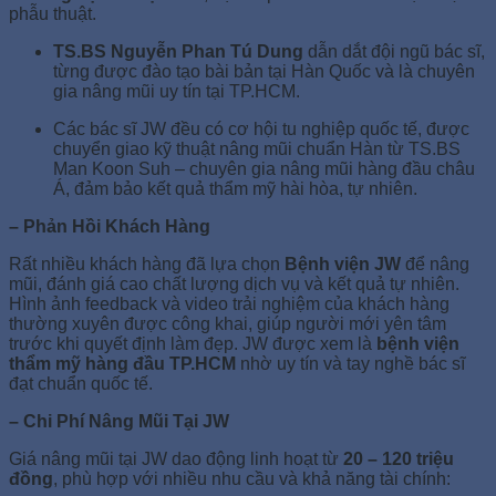
phẫu thuật.
TS.BS Nguyễn Phan Tú Dung
dẫn dắt đội ngũ bác sĩ,
từng được đào tạo bài bản tại Hàn Quốc và là chuyên
gia nâng mũi uy tín tại TP.HCM.
Các bác sĩ JW đều có cơ hội tu nghiệp quốc tế, được
chuyển giao kỹ thuật nâng mũi chuẩn Hàn từ TS.BS
Man Koon Suh – chuyên gia nâng mũi hàng đầu châu
Á, đảm bảo kết quả thẩm mỹ hài hòa, tự nhiên.
– Phản Hồi Khách Hàng
Rất nhiều khách hàng đã lựa chọn
Bệnh viện JW
để nâng
mũi, đánh giá cao chất lượng dịch vụ và kết quả tự nhiên.
Hình ảnh feedback và video trải nghiệm của khách hàng
thường xuyên được công khai, giúp người mới yên tâm
trước khi quyết định làm đẹp. JW được xem là
bệnh viện
thẩm mỹ hàng đầu TP.HCM
nhờ uy tín và tay nghề bác sĩ
đạt chuẩn quốc tế.
– Chi Phí Nâng Mũi Tại JW
Giá nâng mũi tại JW dao động linh hoạt từ
20 – 120 triệu
đồng
, phù hợp với nhiều nhu cầu và khả năng tài chính: