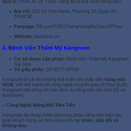
quả
tại TP.HCM, Dr. Thảo Trang sẽ là lựa chọn hàng đầu:
Địa chỉ:
632 Sư Vạn Hạnh, Phường 10, Quận 10,
TP.HCM
Fanpage:
FB.com/TSBSTrangNangMuiSieuViPhau
Website:
taraclinic.vn
3. Bệnh Viện Thẩm Mỹ Kangnam
Cơ sở được cấp phép:
Bệnh viện Thẩm Mỹ Kangnam
Sài Gòn
Số giấy phép:
287/BYT-GPHĐ
Kangnam là cái tên không thể thiếu khi nhắc đến
nâng mũi
HCM
. Với thế mạnh về công nghệ chuyển giao từ Hàn Quốc,
Kangnam nổi tiếng với các dịch vụ nâng mũi cấu trúc 6D và
Nanoform.
– Công Nghệ Nâng Mũi Tiên Tiến
Kangnam áp dụng nhiều phương pháp nâng mũi hiện đại,
giúp khách hàng sở hữu dáng mũi
tự nhiên, cân đối và
không đau
: