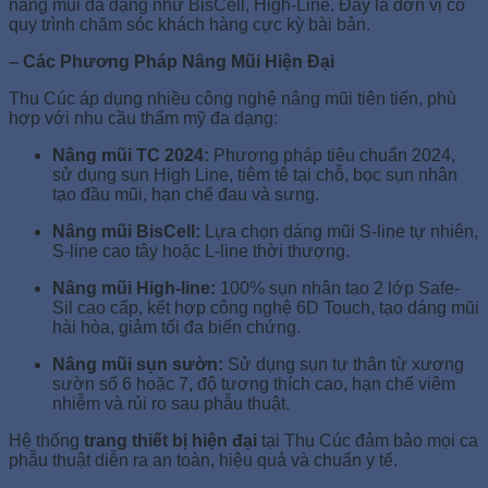
nâng mũi đa dạng như BisCell, High-Line. Đây là đơn vị có
quy trình chăm sóc khách hàng cực kỳ bài bản.
– Các Phương Pháp Nâng Mũi Hiện Đại
Thu Cúc áp dụng nhiều công nghệ nâng mũi tiên tiến, phù
hợp với nhu cầu thẩm mỹ đa dạng:
Nâng mũi TC 2024:
Phương pháp tiêu chuẩn 2024,
sử dụng sụn High Line, tiêm tê tại chỗ, bọc sụn nhân
tạo đầu mũi, hạn chế đau và sưng.
Nâng mũi BisCell:
Lựa chọn dáng mũi S-line tự nhiên,
S-line cao tây hoặc L-line thời thượng.
Nâng mũi High-line:
100% sụn nhân tạo 2 lớp Safe-
Sil cao cấp, kết hợp công nghệ 6D Touch, tạo dáng mũi
hài hòa, giảm tối đa biến chứng.
Nâng mũi sụn sườn:
Sử dụng sụn tự thân từ xương
sườn số 6 hoặc 7, độ tương thích cao, hạn chế viêm
nhiễm và rủi ro sau phẫu thuật.
Hệ thống
trang thiết bị hiện đại
tại Thu Cúc đảm bảo mọi ca
phẫu thuật diễn ra an toàn, hiệu quả và chuẩn y tế.