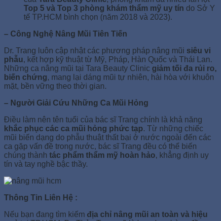
Top 5 và Top 3 phòng khám thẩm mỹ uy tín
do Sở Y
tế TP.HCM bình chọn (năm 2018 và 2023).
– Công Nghệ Nâng Mũi Tiên Tiến
Dr. Trang luôn cập nhật các phương pháp nâng mũi
siêu vi
phẫu
, kết hợp kỹ thuật từ Mỹ, Pháp, Hàn Quốc và Thái Lan.
Những ca nâng mũi tại Tara Beauty Clinic
giảm tối đa rủi ro,
biến chứng
, mang lại dáng mũi tự nhiên, hài hòa với khuôn
mặt, bền vững theo thời gian.
– Người Giải Cứu Những Ca Mũi Hỏng
Điều làm nên tên tuổi của bác sĩ Trang chính là khả năng
khắc phục các ca mũi hỏng phức tạp
. Từ những chiếc
mũi biến dạng do phẫu thuật thất bại ở nước ngoài đến các
ca gặp vấn đề trong nước, bác sĩ Trang đều có thể biến
chúng thành
tác phẩm thẩm mỹ hoàn hảo
, khẳng định uy
tín và tay nghề bậc thầy.
Thông Tin Liên Hệ :
Nếu bạn đang tìm kiếm
địa chỉ nâng mũi an toàn và hiệu