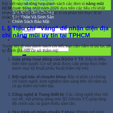
Bài viết này sẽ tổng hợp danh sách các đơn vị
nâng mũi
Thẩm Mỹ Vùng Tai
HCM
danh tiếng nhất năm 2026 dựa trên các tiêu chí khắt
Thẩm Mỹ Xỏ Khuyên
Sức Khỏe Dinh Dưỡng
khe về giấy phép, tay nghề bác sĩ và phản hồi thực tế từ
Sức Khỏe Và Sinh Sản
khách hàng.
Chính Sách Bảo Mật
I. 5 Tiêu chí “Vàng” để nhận diện địa
chỉ nâng mũi uy tín tại TPHCM
Trước khi đi vào danh sách chi tiết, bạn cần nắm rõ bộ lọc để
tự đánh giá một cơ sở thẩm mỹ:
Giấy phép hoạt động của Bộ/Sở Y Tế:
Đây là điều
kiện tiên quyết. Cơ sở phải được cấp phép thực hiện
danh mục kỹ thuật phẫu thuật thẩm mỹ mũi.
Đội ngũ bác sĩ chuyên khoa:
Bác sĩ phải có chứng
chỉ hành nghề, kinh nghiệm lâm sàng trên 10 năm và
có gu thẩm mỹ hiện đại.
Công nghệ & Trang thiết bị:
Các công nghệ như nội
soi 4K, mô phỏng dáng mũi 3D (Vectra XT) giúp tăng
độ chính xác và giảm thiểu xâm lấn.
Quy trình vô trùng chuẩn Y khoa:
Phòng mổ phải