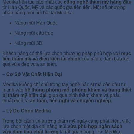
Medika liên tục cập nhật các
công nghệ thẩm mỹ hàng đầu
từ Hàn Quốc, Mỹ và các quốc gia tiên tiến. Một số phương
pháp nâng mũi nổi bật tại Medika:
Nâng mũi Hàn Quốc
Nâng mũi cấu trúc
Nâng mũi 3D
Khách hàng có thể lựa chọn phương pháp phù hợp với
mục
tiêu thẩm mỹ và điều kiện tài chính
của mình, đảm bảo kết
quả vừa đẹp vừa an toàn.
– Cơ Sở Vật Chất Hiện Đại
Medika không chỉ chú trọng tay nghề bác sĩ mà còn đầu tư
mạnh vào
hệ thống phòng mổ, phòng khám và trang thiết
bị thẩm mỹ hiện đại
, giúp quá trình thăm khám và phẫu
thuật diễn ra
an toàn, tiện nghi và chuyên nghiệp
.
– Lý Do Chọn Medika
Trong bối cảnh thị trường thẩm mỹ ngày càng phát triển, việc
lựa chọn một địa chỉ nâng mũi
vừa phù hợp ngân sách
vừa đảm bảo chất lượng
là rất quan trọng. Tại Medika,