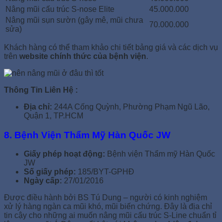
Nâng mũi cấu trúc S-nose Elite
45.000.000
Nâng mũi sụn sườn (gây mê, mũi chưa
70.000.000
sửa)
Khách hàng có thể tham khảo chi tiết bảng giá và các dịch vụ
trên
website chính thức của bệnh viện
.
Thông Tin Liên Hệ :
Địa chỉ:
244A Cống Quỳnh, Phường Phạm Ngũ Lão,
Quận 1, TP.HCM
8. Bệnh Viện Thẩm Mỹ Hàn Quốc JW
Giấy phép hoạt động:
Bệnh viện Thẩm mỹ Hàn Quốc
JW
Số giấy phép:
185/BYT-GPHĐ
Ngày cấp:
27/01/2016
Được điều hành bởi BS Tú Dung – người có kinh nghiệm
xử lý hàng ngàn ca mũi khó, mũi biến chứng. Đây là địa chỉ
tin cậy cho những ai muốn nâng mũi cấu trúc S-Line chuẩn tỉ