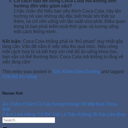
Có cách nào để uống Coca Cola mà không ảnh
hưởng đến việc giảm cân?
Chắc chắn rồi! Nếu bạn yêu thích Coca Cola, hãy tận
hưởng nó vào những dịp đặc biệt hoặc khi thật sự
thèm, và chỉ nên uống với tần suất vừa phải. Điều quan
trọng là bạn phải kiểm soát thời gian và lượng uống
một cách thông minh.
Kết luận:
Coca Cola không phải là “thủ phạm” duy nhất gây
tăng cân. Vấn đề nằm ở việc tiêu thụ quá mức. Nếu uống
một cách hợp lý và kết hợp với chế độ ăn uống khoa học,
bạn vẫn có thể thưởng thức Coca Cola mà không lo lắng về
việc tăng cân!
This entry was posted in
Sức Khỏe Dinh Dưỡng
and tagged
Chế Độ Ăn Uống
.
Review Xinh
Ăn Chôm Chôm Có Gây Nóng Không? Bí Mật Bạn Chưa
Biết
Cách Làm Hồng ‘Cô Bé’ Với Lá Trầu Không: Bí Kíp Làm Đẹp