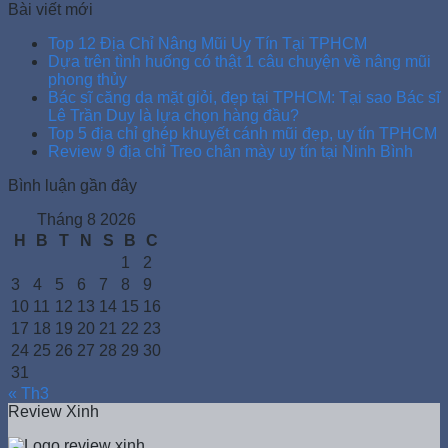
Bài viết mới
Top 12 Địa Chỉ Nâng Mũi Uy Tín Tại TPHCM
Dựa trên tình huống có thật 1 câu chuyện về nâng mũi
phong thủy
Bác sĩ căng da mặt giỏi, đẹp tại TPHCM: Tại sao Bác sĩ
Lê Trần Duy là lựa chọn hàng đầu?
Top 5 địa chỉ ghép khuyết cánh mũi đẹp, uy tín TPHCM
Review 9 địa chỉ Treo chân mày uy tín tại Ninh Bình
Bình luận gần đây
Tháng 8 2026
H
B
T
N
S
B
C
1
2
3
4
5
6
7
8
9
10
11
12
13
14
15
16
17
18
19
20
21
22
23
24
25
26
27
28
29
30
31
« Th3
Review Xinh