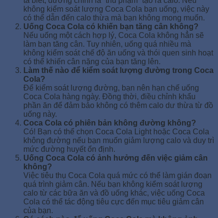
ta biết, đường chính là “thủ phạm” tạo ra calo. Nếu
không kiểm soát lượng Coca Cola bạn uống, việc này
có thể dẫn đến calo thừa mà bạn không mong muốn.
Uống Coca Cola có khiến bạn tăng cân không?
Nếu uống một cách hợp lý, Coca Cola không hẳn sẽ
làm bạn tăng cân. Tuy nhiên, uống quá nhiều mà
không kiểm soát chế độ ăn uống và thói quen sinh hoạt
có thể khiến cân nặng của bạn tăng lên.
Làm thế nào để kiểm soát lượng đường trong Coca
Cola?
Để kiểm soát lượng đường, bạn nên hạn chế uống
Coca Cola hàng ngày. Đồng thời, điều chỉnh khẩu
phần ăn để đảm bảo không có thêm calo dư thừa từ đồ
uống này.
Coca Cola có phiên bản không đường không?
Có! Bạn có thể chọn Coca Cola Light hoặc Coca Cola
không đường nếu bạn muốn giảm lượng calo và duy trì
mức đường huyết ổn định.
Uống Coca Cola có ảnh hưởng đến việc giảm cân
không?
Việc tiêu thụ Coca Cola quá mức có thể làm gián đoạn
quá trình giảm cân. Nếu bạn không kiểm soát lượng
calo từ các bữa ăn và đồ uống khác, việc uống Coca
Cola có thể tác động tiêu cực đến mục tiêu giảm cân
của bạn.