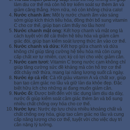
làm dịu cơ thể mà còn hỗ trợ kiểm soát sự thèm ăn và
giảm căng thẳng. Hơn nữa, nó còn không chứa calo!
Nước chanh ấm:
Một ly nước chanh ấm vào sáng
sớm giúp kích thích tiêu hóa, đồng thời bổ sung vitamin
C cho cơ thể, giúp bạn cảm thấy no lâu hơn!
Nước chanh mật ong:
Kết hợp chanh và mật ong là
cách tuyệt vời để cải thiện hệ tiêu hóa và giảm cảm
giác đói, giúp bạn kiểm soát lượng thức ăn vào cơ thể.
Nước chanh và dứa:
Kết hợp giữa chanh và dứa
không chỉ giúp tăng cường hệ tiêu hóa mà còn cung
cấp chất xơ tự nhiên, cực kỳ có lợi cho việc giảm cân.
Nước cam tươi:
Vitamin C trong nước cam không chỉ
giúp tăng cường sức đề kháng mà còn hỗ trợ cơ thể
đốt cháy mỡ thừa, mang lại năng lượng suốt cả ngày.
Nước ép cà rốt:
Cà rốt giàu vitamin A và chất xơ, giúp
bạn tạo cảm giác no lâu và giữ làn da khỏe đẹp. Đặc
biệt hữu ích cho những ai đang muốn giảm cân.
Nước ổi:
Được biết đến với tác dụng làm dịu dạ dày,
nước ổi giúp kiểm soát cảm giác thèm ăn và bổ sung
nhiều chất chống oxy hóa cho cơ thể.
Nước lựu:
Nước ép lựu chứa nhiều khoáng chất và
chất chống oxy hóa, giúp tạo cảm giác no lâu và cung
cấp năng lượng cho cơ thể, tuyệt vời cho việc duy trì
cân nặng lý tưởng.