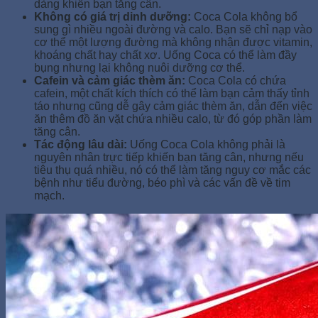
dàng khiến bạn tăng cân.
Không có giá trị dinh dưỡng:
Coca Cola không bổ
sung gì nhiều ngoài đường và calo. Bạn sẽ chỉ nạp vào
cơ thể một lượng đường mà không nhận được vitamin,
khoáng chất hay chất xơ. Uống Coca có thể làm đầy
bụng nhưng lại không nuôi dưỡng cơ thể.
Cafein và cảm giác thèm ăn:
Coca Cola có chứa
cafein, một chất kích thích có thể làm bạn cảm thấy tỉnh
táo nhưng cũng dễ gây cảm giác thèm ăn, dẫn đến việc
ăn thêm đồ ăn vặt chứa nhiều calo, từ đó góp phần làm
tăng cân.
Tác động lâu dài:
Uống Coca Cola không phải là
nguyên nhân trực tiếp khiến bạn tăng cân, nhưng nếu
tiêu thụ quá nhiều, nó có thể làm tăng nguy cơ mắc các
bệnh như tiểu đường, béo phì và các vấn đề về tim
mạch.