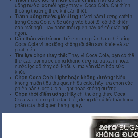
uống nước lọc mỗi ngày thay vì Coca Cola. Chỉ thỉnh
thoảng thưởng thức khi cần thiết.
Tránh uống trước giờ đi ngủ:
Với hàm lượng cafein
trong Coca Cola, việc uống vào buổi tối có thể khiến
bạn mất ngủ. Hãy tránh thói quen này để có giấc ngủ
ngon.
Cẩn thận với trẻ em:
Trẻ em cũng cần hạn chế uống
Coca Cola vì tác động không tốt đến sức khỏe và sự
phát triển.
Tìm lựa chọn thay thế:
Thay vì Coca Cola, bạn có thể
thử các loại nước uống không đường, trà xanh hoặc
nước lọc để thay đổi khẩu vị mà vẫn đảm bảo sức
khỏe.
Chọn Coca Cola Light hoặc không đường:
Nếu
không muốn tiêu thụ quá nhiều calo, hãy lựa chọn các
phiên bản Coca Cola Light hoặc không đường.
Chọn thời điểm uống:
Hãy chỉ thưởng thức Coca
Cola vào những dịp đặc biệt, đừng để nó trở thành một
phần của thói quen hàng ngày.