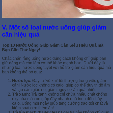
V. Một số loại nước uống giúp giảm
cân hiệu quả
Top 10 Nước Uống Giúp Giảm Cân Siêu Hiệu Quả mà
Bạn Cần Thử Ngay!
Chắc chắn rằng uống nước đúng cách không chỉ giúp bạn
giữ dáng mà còn làm cơ thể khỏe mạnh hơn. Dưới đây là
những loại nước uống tuyệt vời hỗ trợ giảm cân hiệu quả mà
bạn không thể bỏ qua:
Nước lọc:
Đây là “vũ khí” tối thượng trong việc giảm
cân! Nước lọc không có calo, giúp cơ thể duy trì độ ẩm
và tạo cảm giác no, giảm nguy cơ ăn quá nhiều.
Trà xanh:
Trà xanh không chỉ chứa nhiều chất chống
oxy hóa mà còn giúp đẩy nhanh quá trình đốt cháy
calo. Uống mỗi ngày giúp tăng cường trao đổi chất và
kiểm soát cơn thèm ăn!
Trà lúa mạch (barley tea):
Loại trà này không chỉ giúp