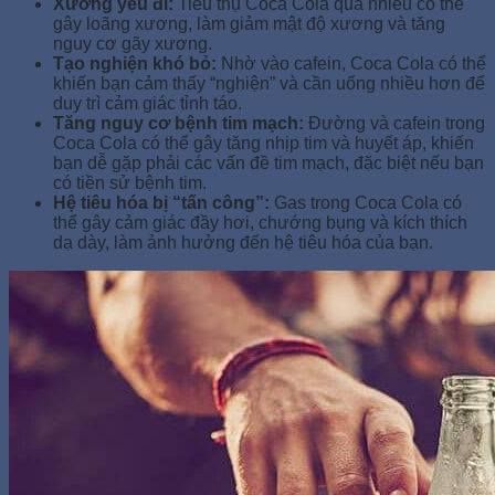
Xương yếu đi:
Tiêu thụ Coca Cola quá nhiều có thể
gây loãng xương, làm giảm mật độ xương và tăng
nguy cơ gãy xương.
Tạo nghiện khó bỏ:
Nhờ vào cafein, Coca Cola có thể
khiến bạn cảm thấy “nghiện” và cần uống nhiều hơn để
duy trì cảm giác tỉnh táo.
Tăng nguy cơ bệnh tim mạch:
Đường và cafein trong
Coca Cola có thể gây tăng nhịp tim và huyết áp, khiến
bạn dễ gặp phải các vấn đề tim mạch, đặc biệt nếu bạn
có tiền sử bệnh tim.
Hệ tiêu hóa bị “tấn công”:
Gas trong Coca Cola có
thể gây cảm giác đầy hơi, chướng bụng và kích thích
dạ dày, làm ảnh hưởng đến hệ tiêu hóa của bạn.