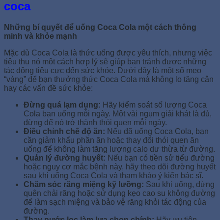
coca
Những bí quyết để uống Coca Cola một cách thông
minh và khỏe mạnh
Mặc dù Coca Cola là thức uống được yêu thích, nhưng việc
tiêu thụ nó một cách hợp lý sẽ giúp bạn tránh được những
tác động tiêu cực đến sức khỏe. Dưới đây là một số mẹo
“vàng” để bạn thưởng thức Coca Cola mà không lo tăng cân
hay các vấn đề sức khỏe:
Đừng quá lạm dụng:
Hãy kiểm soát số lượng Coca
Cola bạn uống mỗi ngày. Một vài ngụm giải khát là đủ,
đừng để nó trở thành thói quen mỗi ngày.
Điều chỉnh chế độ ăn:
Nếu đã uống Coca Cola, bạn
cần giảm khẩu phần ăn hoặc thay đổi thói quen ăn
uống để không làm tăng lượng calo dư thừa từ đường.
Quản lý đường huyết:
Nếu bạn có tiền sử tiểu đường
hoặc nguy cơ mắc bệnh này, hãy theo dõi đường huyết
sau khi uống Coca Cola và tham khảo ý kiến bác sĩ.
Chăm sóc răng miệng kỹ lưỡng:
Sau khi uống, đừng
quên chải răng hoặc sử dụng kẹo cao su không đường
để làm sạch miệng và bảo vệ răng khỏi tác động của
đường.
Thay nước lọc làm lựa chọn chính:
Hãy ưu tiên