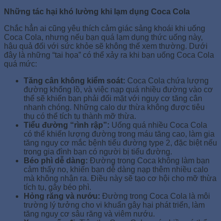
Những tác hại khó lường khi lạm dụng Coca Cola
Chắc hẳn ai cũng yêu thích cảm giác sảng khoái khi uống
Coca Cola, nhưng nếu bạn quá lạm dụng thức uống này,
hậu quả đối với sức khỏe sẽ không thể xem thường. Dưới
đây là những “tai họa” có thể xảy ra khi bạn uống Coca Cola
quá mức:
Tăng cân không kiểm soát:
Coca Cola chứa lượng
đường khổng lồ, và việc nạp quá nhiều đường vào cơ
thể sẽ khiến bạn phải đối mặt với nguy cơ tăng cân
nhanh chóng. Những calo dư thừa không được tiêu
thụ có thể tích tụ thành mỡ thừa.
Tiểu đường “rình rập”:
Uống quá nhiều Coca Cola
có thể khiến lượng đường trong máu tăng cao, làm gia
tăng nguy cơ mắc bệnh tiểu đường type 2, đặc biệt nếu
trong gia đình bạn có người bị tiểu đường.
Béo phì dễ dàng:
Đường trong Coca không làm bạn
cảm thấy no, khiến bạn dễ dàng nạp thêm nhiều calo
mà không nhận ra. Điều này sẽ tạo cơ hội cho mỡ thừa
tích tụ, gây béo phì.
Hỏng răng và nướu:
Đường trong Coca Cola là môi
trường lý tưởng cho vi khuẩn gây hại phát triển, làm
tăng nguy cơ sâu răng và viêm nướu.