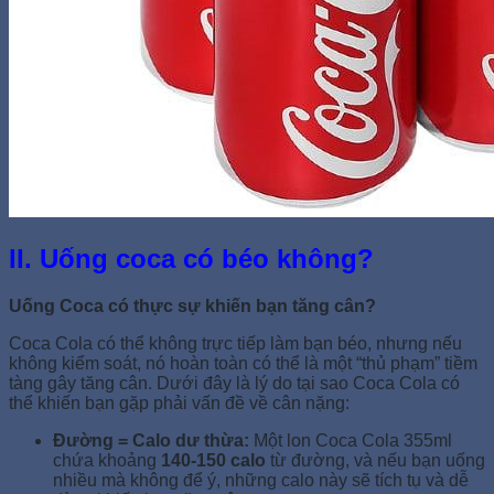
II. Uống coca có béo không?
Uống Coca có thực sự khiến bạn tăng cân?
Coca Cola có thể không trực tiếp làm bạn béo, nhưng nếu
không kiểm soát, nó hoàn toàn có thể là một “thủ phạm” tiềm
tàng gây tăng cân. Dưới đây là lý do tại sao Coca Cola có
thể khiến bạn gặp phải vấn đề về cân nặng:
Đường = Calo dư thừa:
Một lon Coca Cola 355ml
chứa khoảng
140-150 calo
từ đường, và nếu bạn uống
nhiều mà không để ý, những calo này sẽ tích tụ và dễ