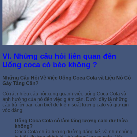
VI. Những câu hỏi liên quan đến
Uống coca có béo không ?
Những Câu Hỏi Về Việc Uống Coca Cola và Liệu Nó Có
Gây Tăng Cân?
Có rất nhiều câu hỏi xung quanh việc uống Coca Cola và
ảnh hưởng của nó đến việc giảm cân. Dưới đây là những
câu trả lời bạn cần biết để kiểm soát lượng calo và giữ gìn
vóc dáng:
Uống Coca Cola có làm tăng lượng calo dư thừa
không?
Coca Cola chứa lượng đường đáng kể, và như chúng